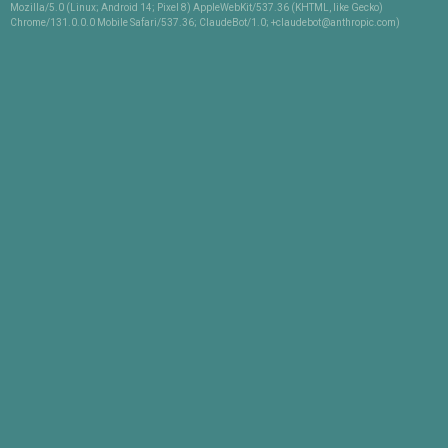
Mozilla/5.0 (Linux; Android 14; Pixel 8) AppleWebKit/537.36 (KHTML, like Gecko)
Chrome/131.0.0.0 Mobile Safari/537.36; ClaudeBot/1.0; +claudebot@anthropic.com)